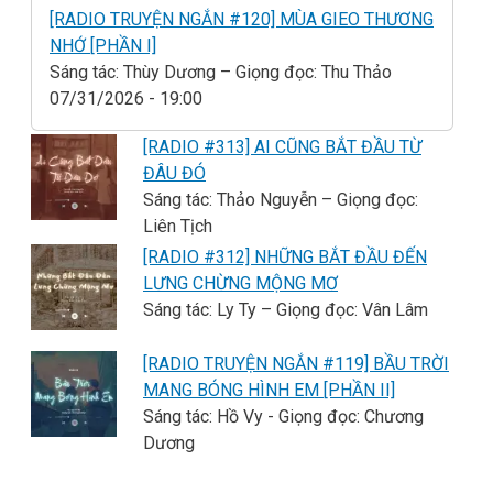
[RADIO TRUYỆN NGẮN #120] MÙA GIEO THƯƠNG
NHỚ [PHẦN I]
Sáng tác: Thùy Dương – Giọng đọc: Thu Thảo
07/31/2026 - 19:00
[RADIO #313] AI CŨNG BẮT ĐẦU TỪ
ĐÂU ĐÓ
Sáng tác: Thảo Nguyễn – Giọng đọc:
Liên Tịch
[RADIO #312] NHỮNG BẮT ĐẦU ĐẾN
LƯNG CHỪNG MỘNG MƠ
Sáng tác: Ly Ty – Giọng đọc: Vân Lâm
[RADIO TRUYỆN NGẮN #119] BẦU TRỜI
MANG BÓNG HÌNH EM [PHẦN II]
Sáng tác: Hồ Vy - Giọng đọc: Chương
Dương