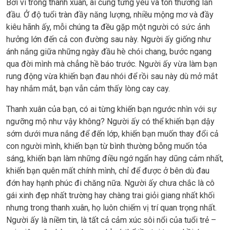
Bởi vì trong thanh xuân, ai cũng từng yêu và tổn thương lần
đầu. Ở độ tuổi tràn đầy năng lượng, nhiều mộng mơ và đầy
kiêu hãnh ấy, mỗi chúng ta đều gặp một người có sức ảnh
hưởng lớn đến cả con đường sau này. Người ấy giống như
ánh nắng giữa những ngày đầu hè chói chang, bước ngang
qua đời mình mà chẳng hề báo trước. Người ấy vừa làm bạn
rung động vừa khiến bạn đau nhói để rồi sau này dù mở mắt
hay nhắm mắt, bạn vẫn cảm thấy lòng cay cay.
Thanh xuân của bạn, có ai từng khiến bạn ngước nhìn với sự
ngưỡng mộ như vậy không? Người ấy có thể khiến bạn dậy
sớm dưới mưa nắng để đến lớp, khiến bạn muốn thay đổi cả
con người mình, khiến bạn từ bình thường bỗng muốn tỏa
sáng, khiến bạn làm những điều ngớ ngẩn hay dũng cảm nhất,
khiến bạn quên mất chính mình, chỉ để được ở bên dù đau
đớn hay hạnh phúc đi chăng nữa. Người ấy chưa chắc là cô
gái xinh đẹp nhất trường hay chàng trai giỏi giang nhất khối
nhưng trong thanh xuân, họ luôn chiếm vị trí quan trọng nhất.
Người ấy là niềm tin, là tất cả cảm xúc sôi nổi của tuổi trẻ –