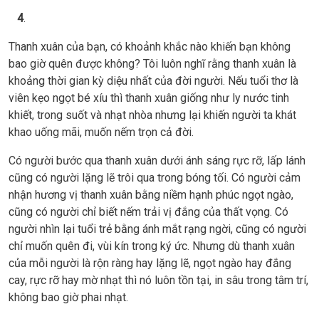
4
.
Thanh xuân của bạn, có khoảnh khắc nào khiến bạn không
bao giờ quên được không? Tôi luôn nghĩ rằng thanh xuân là
khoảng thời gian kỳ diệu nhất của đời người. Nếu tuổi thơ là
viên kẹo ngọt bé xíu thì thanh xuân giống như ly nước tinh
khiết, trong suốt và nhạt nhòa nhưng lại khiến người ta khát
khao uống mãi, muốn nếm trọn cả đời.
Có người bước qua thanh xuân dưới ánh sáng rực rỡ, lấp lánh
cũng có người lặng lẽ trôi qua trong bóng tối. Có người cảm
nhận hương vị thanh xuân bằng niềm hạnh phúc ngọt ngào,
cũng có người chỉ biết nếm trải vị đắng của thất vọng. Có
người nhìn lại tuổi trẻ bằng ánh mắt rạng ngời, cũng có người
chỉ muốn quên đi, vùi kín trong ký ức. Nhưng dù thanh xuân
của mỗi người là rộn ràng hay lặng lẽ, ngọt ngào hay đắng
cay, rực rỡ hay mờ nhạt thì nó luôn tồn tại, in sâu trong tâm trí,
không bao giờ phai nhạt.