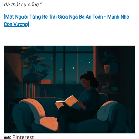
đã thật sự sống.”
[Một Người Từng Rẽ Trái Giữa Ngã Ba An Toàn - Mảnh Nhớ
Còn Vương]
📷: Pinterest