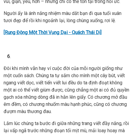
vui, giận, yêu, hờn – nhưng chỉ có thể tồn tại trong hồi ức.
Người ấy là ánh nắng nhiệm màu dắt bạn đi qua tuổi xuân
tươi đẹp để rồi khi ngoảnh lại, lòng chùng xuống, rơi lệ.
[Rung Động Một Thời Vụng Dại - Quách Thái Di]
6
.
Đôi khi mình vẫn hay ví cuộc đời của mỗi người giống như
một cuốn sách. Chúng ta tự sắm cho mình một cây bút, viết
ngang viết dọc, viết tiến viết lui đều do ta định đoạt không
một ai có thể viết giùm được, cũng chẳng một ai có đủ quyền
gạch xóa những dòng đã in hằn lên giấy. Có chương mở đầu
êm đềm, có chương nhuốm màu hạnh phúc, cũng có chương
đượm màu thương đau.
Lắm lúc chúng ta bước đi giữa những trang viết đầy nắng, rồi
lại vấp ngã trước những đoạn tối mịt mù, mải loay hoay mà