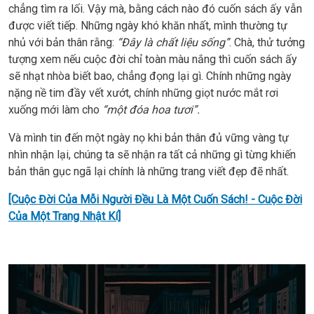
chẳng tìm ra lối. Vậy mà, bằng cách nào đó cuốn sách ấy vẫn
được viết tiếp. Những ngày khó khăn nhất, mình thường tự
nhủ với bản thân rằng:
“Đây là chất liệu sống”
. Chà, thử tưởng
tượng xem nếu cuộc đời chỉ toàn màu nắng thì cuốn sách ấy
sẽ nhạt nhòa biết bao, chẳng đọng lại gì. Chính những ngày
nặng nề tim đầy vết xướt, chính những giọt nước mắt rơi
xuống mới làm cho
“một đóa hoa tươi”.
Và mình tin đến một ngày nọ khi bản thân đủ vững vàng tự
nhìn nhận lại, chúng ta sẽ nhận ra tất cả những gì từng khiến
bản thân gục ngã lại chính là những trang viết đẹp đẽ nhất.
[Cuộc Đời Của Mỗi Người Đều Là Một Cuốn Sách! - Cuộc Đời
Của Một Trang Nhật Kí]