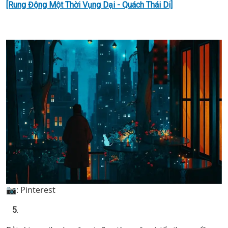
[Rung Động Một Thời Vụng Dại - Quách Thái Di]
📷: Pinterest
5
.