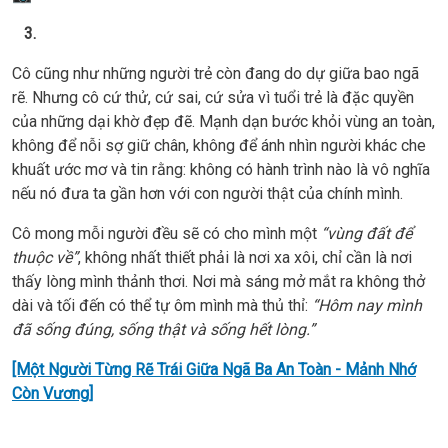
3.
Cô cũng như những người trẻ còn đang do dự giữa bao ngã
rẽ. Nhưng cô cứ thử, cứ sai, cứ sửa vì tuổi trẻ là đặc quyền
của những dại khờ đẹp đẽ. Mạnh dạn bước khỏi vùng an toàn,
không để nỗi sợ giữ chân, không để ánh nhìn người khác che
khuất ước mơ và tin rằng: không có hành trình nào là vô nghĩa
nếu nó đưa ta gần hơn với con người thật của chính mình.
Cô mong mỗi người đều sẽ có cho mình một
“vùng đất để
thuộc về”
, không nhất thiết phải là nơi xa xôi, chỉ cần là nơi
thấy lòng mình thảnh thơi. Nơi mà sáng mở mắt ra không thở
dài và tối đến có thể tự ôm mình mà thủ thỉ:
“Hôm nay mình
đã sống đúng, sống thật và sống hết lòng.”
[Một Người Từng Rẽ Trái Giữa Ngã Ba An Toàn - Mảnh Nhớ
Còn Vương]