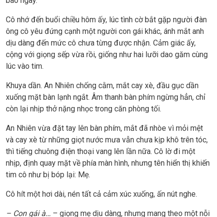
bao ngày.
Cô nhớ đến buổi chiều hôm ấy, lúc tình cờ bắt gặp người đàn
ông cô yêu đứng cạnh một người con gái khác, ánh mắt anh
dịu dàng đến mức cô chưa từng được nhận. Cảm giác ấy,
cộng với giọng sếp vừa rồi, giống như hai lưỡi dao găm cùng
lúc vào tim.
Khuya dần. An Nhiên chống cằm, mắt cay xè, đầu gục dần
xuống mặt bàn lạnh ngắt. Âm thanh bàn phím ngừng hẳn, chỉ
còn lại nhịp thở nặng nhọc trong căn phòng tối.
An Nhiên vừa đặt tay lên bàn phím, mắt đã nhòe vì mỏi mệt
và cay xè từ những giọt nước mưa vẫn chưa kịp khô trên tóc,
thì tiếng chuông điện thoại vang lên lần nữa. Cô lờ đi một
nhịp, định quay mặt về phía màn hình, nhưng tên hiển thị khiến
tim cô như bị bóp lại: Mẹ.
Cô hít một hơi dài, nén tất cả cảm xúc xuống, ấn nút nghe.
– Con gái à…
– giọng mẹ dịu dàng, nhưng mang theo một nỗi