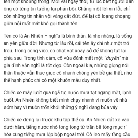
lên một khoảng trống. Mới vài ngày thôi, từ lúc biết người đàn
ông cô từng tin tưởng lại phản bội. Chẳng một lời xin lỗi, chỉ
còn những tin nhắn vội vàng cắt đứt, để lại cô loạng choạng
giữa nỗi mất mát khó gọi thành tên.
Tên cô là An Nhiên – nghĩa là bình thản, là nhẹ nhàng, là sống
an yên giữa đời. Nhưng từ lâu rồi, cái tên ấy chỉ như một trớ
trêu. Trong công việc, cô chật vật xoay sở để không tụt lại
phía sau. Trong tình cảm, cô vừa đánh mất một
“duyên”
mà
gia đình vẫn nghĩ là tốt đẹp. Còn ngoài kia, những giọng nói
thân thuộc vẫn thúc giục cô nhanh chóng yên bề gia thất, như
thể hạnh phúc chỉ có một khuôn mẫu duy nhất.
Chiếc xe máy lướt qua ngã tư, nước mưa tạt ngang mặt, lạnh
buốt. An Nhiên không biết mình chạy nhanh vì muốn về nhà
sớm hay vì muốn trốn khỏi những ý nghĩ đang bủa vây.
Chiếc xe dừng lại trước khu tập thể cũ. An Nhiên dắt xe vào
dưới hầm, tiếng nước nhỏ tong tong từ trần bê tông mục rỉ
hòa cùng tiếng mưa lộp bộp ngoài trời. Cô leo mấy tầng cầu