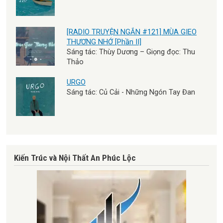
[RADIO TRUYỆN NGẮN #121] MÙA GIEO
THƯƠNG NHỚ [Phần II]
Sáng tác: Thùy Dương – Giọng đọc: Thu
Thảo
URGO
Sáng tác: Củ Cải - Những Ngón Tay Đan
Kiến Trúc và Nội Thất An Phúc Lộc