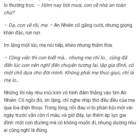
lo thường trực.
– Hôm nay trời mưa, con về nhà an toàn
chứ?
– Dạ, con về rồi, mẹ.
– An Nhiên cố gắng cười, nhưng giọng
khàn đặc, run run.
Im lặng một lúc, mẹ nói tiếp, khéo nhưng thấm thía:
– Công việc thì con biết mà… nhưng mẹ chỉ lo… cũng đã
đến lúc con nên nghĩ đến chuyện tương lai, lập gia đình, có
một chỗ dựa cho đời mình. Không phải mẹ thúc giục, chỉ là
mẹ lo…
Những lời này như mũi kim vô hình đâm thẳng vào tim An
Nhiên. Cô ngồi đó, im lặng, chỉ nghe nhịp thở đều đều của mẹ
qua loa điện thoại. Trong lòng, nỗi đau vì bị phản bội mới vài
ngày trước vẫn còn rỉ máu, và giờ đây, lại thêm áp lực gia
đình: một con đường mà cô không muốn đi, nhưng dường như
ai cũng nghĩ là đúng.