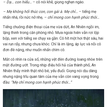
– Dạ… con hiểu…
– cô nói khẽ, giọng nghẹn ngào.
– Mẹ không hối thúc con, con gái à. Mẹ chỉ…
– tiếng mẹ
nhấn nhá, rồi nức nở nhẹ,
– chỉ mong con hạnh phúc thôi…
Tiếng chuông điện thoại của mẹ vừa dứt, An Nhiên ngồi im,
lặng thinh trong căn phòng nhỏ. Mưa ngoài hiên vẫn rơi lộp
bộp, xen với tiếng xe chạy xa gần. Cô hít một hơi thật sâu, hai
vai run rẩy, nhưng chưa khóc. Chỉ là im lặng, áp lực và nỗi cô
đơn đè nặng, như muốn nhấn chìm cô.
Mắt cô nhìn ra cửa sổ, những vệt đèn đường loang nhòe trên
mặt đường ướt. Trong nhịp điệu hối hả của thành phố, An
Nhiên thấy mình thật nhỏ bé, yếu đuối. Giọng nói dịu dàng
nhưng nặng trĩu quan tâm của mẹ vẫn còn vang vọng trong
đầu:
“Mẹ chỉ mong con hạnh phúc thôi…”