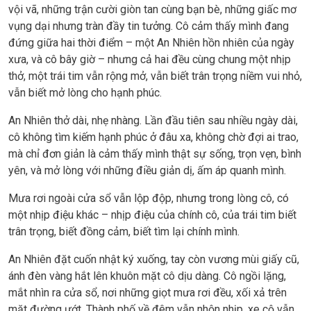
vội vã, những trận cười giòn tan cùng bạn bè, những giấc mơ
vụng dại nhưng tràn đầy tin tưởng. Cô cảm thấy mình đang
đứng giữa hai thời điểm – một An Nhiên hồn nhiên của ngày
xưa, và cô bây giờ – nhưng cả hai đều cùng chung một nhịp
thở, một trái tim vẫn rộng mở, vẫn biết trân trọng niềm vui nhỏ,
vẫn biết mở lòng cho hạnh phúc.
An Nhiên thở dài, nhẹ nhàng. Lần đầu tiên sau nhiều ngày dài,
cô không tìm kiếm hạnh phúc ở đâu xa, không chờ đợi ai trao,
mà chỉ đơn giản là cảm thấy mình thật sự sống, trọn vẹn, bình
yên, và mở lòng với những điều giản dị, ấm áp quanh mình.
Mưa rơi ngoài cửa sổ vẫn lộp độp, nhưng trong lòng cô, có
một nhịp điệu khác – nhịp điệu của chính cô, của trái tim biết
trân trọng, biết đồng cảm, biết tìm lại chính mình.
An Nhiên đặt cuốn nhật ký xuống, tay còn vương mùi giấy cũ,
ánh đèn vàng hắt lên khuôn mặt cô dịu dàng. Cô ngồi lặng,
mắt nhìn ra cửa sổ, nơi những giọt mưa rơi đều, xối xả trên
mặt đường ướt. Thành phố về đêm vẫn nhộn nhịp, xe cộ vẫn