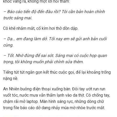
khốc vang ra, không một lời hỏi thăm:
– Báo cáo tiến độ đến đâu rồi? Tôi cần bản hoàn chỉnh
trước sáng mai.
Cô khẽ nhắm mắt, cố kìm hơi thở dồn dập.
– Dạ… em đang làm dở. Tối nay em sẽ gửi anh bản cuối
cùng.
– Tốt. Nhớ đừng để sai sót. Sáng mai có cuộc họp quan
trọng, tôi không muốn phải chỉnh sửa thêm.
Tiếng tút tút ngắn gọn kết thúc cuộc gọi, để lại khoảng trống
nặng nề.
An Nhiên buông điện thoại xuống bàn. Đôi tay ướt run run
vuốt tóc, nước mưa vẫn thấm lạnh vào da thịt. Cô chống tay,
chậm rãi mở laptop. Màn hình sáng rực, những dòng chữ
trong file báo cáo dở dang nhảy múa mờ nhòe trước mắt.