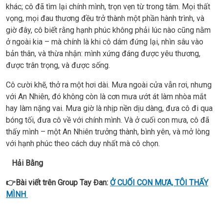
khác; cô đã tìm lại chính mình, trọn vẹn từ trong tâm. Mọi thất
vọng, mọi đau thương đều trở thành một phần hành trình, và
giờ đây, cô biết rằng hạnh phúc không phải lúc nào cũng nằm
ở ngoài kia – mà chính là khi cô dám đứng lại, nhìn sâu vào
bản thân, và thừa nhận: mình xứng đáng được yêu thương,
được trân trọng, và được sống.
Cô cười khẽ, thở ra một hơi dài. Mưa ngoài cửa vẫn rơi, nhưng
với An Nhiên, đó không còn là cơn mưa ướt át làm nhòa mắt
hay làm nặng vai. Mưa giờ là nhịp nền dịu dàng, đưa cô đi qua
bóng tối, đưa cô về với chính mình. Và ở cuối con mưa, cô đã
thấy mình – một An Nhiên trưởng thành, bình yên, và mở lòng
với hạnh phúc theo cách duy nhất mà cô chọn.
Hải Bằng
👉Bài viết trên Group Tay Đan:
Ở CUỐI CON MƯA, TÔI THẤY
MÌNH