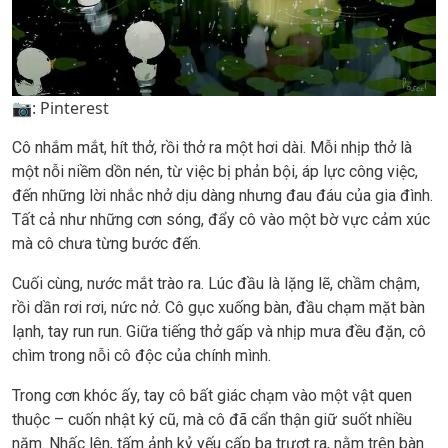
📷: Pinterest
Cô nhắm mắt, hít thở, rồi thở ra một hơi dài. Mỗi nhịp thở là
một nỗi niềm dồn nén, từ việc bị phản bội, áp lực công việc,
đến những lời nhắc nhở dịu dàng nhưng đau đáu của gia đình.
Tất cả như những cơn sóng, đẩy cô vào một bờ vực cảm xúc
mà cô chưa từng bước đến.
Cuối cùng, nước mắt trào ra. Lúc đầu là lặng lẽ, chầm chậm,
rồi dần rơi rơi, nức nở. Cô gục xuống bàn, đầu chạm mặt bàn
lạnh, tay run run. Giữa tiếng thở gấp và nhịp mưa đều đặn, cô
chìm trong nỗi cô độc của chính mình.
Trong cơn khóc ấy, tay cô bất giác chạm vào một vật quen
thuộc – cuốn nhật ký cũ, mà cô đã cẩn thận giữ suốt nhiều
năm. Nhấc lên, tấm ảnh kỷ yếu cấp ba trượt ra, nằm trên bàn