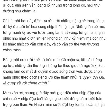
đi qua, ánh đèn vẫn loang lổ, nhưng trong lòng cô, mọi thứ
dường như chậm lại.
Cô hít một hơi dài, để mưa rửa trôi những nặng nề trong lòng,
để ký ức tuổi trẻ hòa cùng nhịp thở hiện tại. Những lần cô mơ,
từng mảnh ký ức vui tươi, từng lần thất vọng, từng niềm hạnh
phúc nhỏ nhặt giờ hiện lên không chỉ như kỷ niệm, mà còn như
lời nhắc nhở: cô vẫn còn đây, và cô vẫn có thể yêu thương
chính mình.
Bỗng một nụ cười khẽ nở trên môi. Cô nhận ra, tất cả những
áp lực, những tổn thương, những lời thúc giục từ người khác…
không làm cô mất đi quyền được sống trọn vẹn, được chọn
hạnh phúc theo cách riêng. Cô khẽ thầm nhủ:
“Duyên, đôi khi,
là quay về với chính mình.”
Mưa vẫn rơi, nhưng giờ đây mỗi giọt đều như nhịp đập của
chính cô – nhịp đập biết lắng nghe, biết đồng cảm, biết trân
trọng bản thân. An Nhiên mỉm cười, đặt tay lên tim, cảm nhận