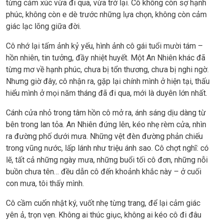
từng cảm xúc vừa đi qua, vừa trở lại. Cô không còn sợ hạnh
phúc, không còn e dè trước những lựa chọn, không còn cảm
giác lạc lõng giữa đời.
Cô nhớ lại tấm ảnh kỷ yếu, hình ảnh cô gái tuổi mười tám –
hồn nhiên, tin tưởng, đầy nhiệt huyết. Một An Nhiên khác đã
từng mơ về hạnh phúc, chưa bị tổn thương, chưa bị nghi ngờ.
Nhưng giờ đây, cô nhận ra, gặp lại chính mình ở hiện tại, thấu
hiểu mình ở mọi năm tháng đã đi qua, mới là duyên lớn nhất.
Cánh cửa nhỏ trong tâm hồn cô mở ra, ánh sáng dịu dàng từ
bên trong lan tỏa. An Nhiên đứng lên, kéo nhẹ rèm cửa, nhìn
ra đường phố dưới mưa. Những vệt đèn đường phản chiếu
trong vũng nước, lấp lánh như triệu ánh sao. Cô chợt nghĩ: có
lẽ, tất cả những ngày mưa, những buổi tối cô đơn, những nỗi
buồn chưa tên… đều dẫn cô đến khoảnh khắc này – ở cuối
con mưa, tôi thấy mình.
Cô cầm cuốn nhật ký, vuốt nhẹ từng trang, để lại cảm giác
yên ả, trọn vẹn. Không ai thúc giục, không ai kéo cô đi đâu