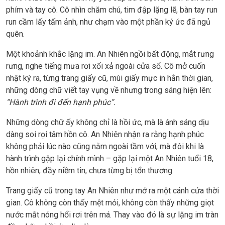
phím và tay cô. Cô nhìn chăm chú, tim đập lặng lẽ, bàn tay run
run cầm lấy tấm ảnh, như chạm vào một phần ký ức đã ngủ
quên.
Một khoảnh khắc lặng im. An Nhiên ngồi bất động, mắt rưng
rưng, nghe tiếng mưa rơi xối xả ngoài cửa sổ. Cô mở cuốn
nhật ký ra, từng trang giấy cũ, mùi giấy mực in hằn thời gian,
những dòng chữ viết tay vụng về nhưng trong sáng hiện lên:
“Hành trình đi đến hạnh phúc”.
Những dòng chữ ấy không chỉ là hồi ức, mà là ánh sáng dịu
dàng soi rọi tâm hồn cô. An Nhiên nhận ra rằng hạnh phúc
không phải lúc nào cũng nằm ngoài tầm với, mà đôi khi là
hành trình gặp lại chính mình – gặp lại một An Nhiên tuổi 18,
hồn nhiên, đầy niềm tin, chưa từng bị tổn thương.
Trang giấy cũ trong tay An Nhiên như mở ra một cánh cửa thời
gian. Cô không còn thấy mệt mỏi, không còn thấy những giọt
nước mắt nóng hổi rơi trên má. Thay vào đó là sự lặng im tràn