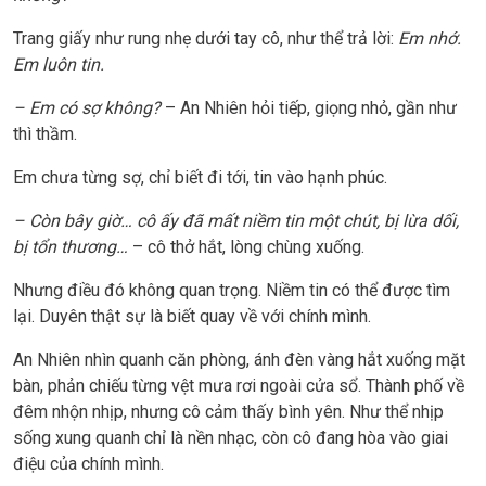
Trang giấy như rung nhẹ dưới tay cô, như thể trả lời:
Em nhớ.
Em luôn tin.
– Em có sợ không?
– An Nhiên hỏi tiếp, giọng nhỏ, gần như
thì thầm.
Em chưa từng sợ, chỉ biết đi tới, tin vào hạnh phúc.
– Còn bây giờ… cô ấy đã mất niềm tin một chút, bị lừa dối,
bị tổn thương…
– cô thở hắt, lòng chùng xuống.
Nhưng điều đó không quan trọng. Niềm tin có thể được tìm
lại. Duyên thật sự là biết quay về với chính mình.
An Nhiên nhìn quanh căn phòng, ánh đèn vàng hắt xuống mặt
bàn, phản chiếu từng vệt mưa rơi ngoài cửa sổ. Thành phố về
đêm nhộn nhịp, nhưng cô cảm thấy bình yên. Như thể nhịp
sống xung quanh chỉ là nền nhạc, còn cô đang hòa vào giai
điệu của chính mình.