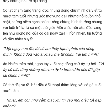
đầy những hồi ức dịu dàng.
Cô lật chậm từng trang, đọc những dòng chữ mình đã viết từ
mười tám tuổi: những ước mơ vụng dại, những nỗi buồn nhỏ
nhặt, những niềm hạnh phúc tưởng chừng bình thường nhưng
với tuổi trẻ lại là cả một thế giới. Mỗi chữ, mỗi câu, đều vang
lên như giọng nói của cô gái ngày xưa – hồn nhiên, tin tưởng,
và đầy nhiệt huyết.
“Một ngày nào đó, tôi sẽ tìm thấy hạnh phúc của riêng
mình. Không dựa vào ai khác, mà từ chính trái tim mình.”
An Nhiên mím môi, ngón tay vuốt nhẹ dòng chữ ấy, tự hỏi:
“Cô
ấy có biết rằng những ước mơ ấy là bước đầu tiên để gặp
lại chính mình?”
Cô thở dài, và rồi bắt đầu đối thoại thầm lặng với cô gái tuổi
mười tám:
– Nhiên, em còn nhớ cảm giác khi tin vào mọi điều tốt đẹp
không?