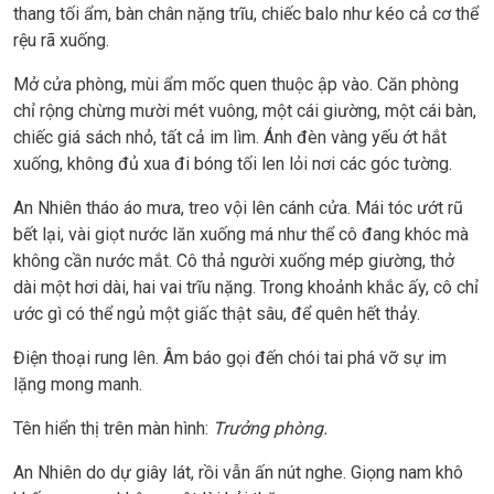
thang tối ẩm, bàn chân nặng trĩu, chiếc balo như kéo cả cơ thể
rệu rã xuống.
Mở cửa phòng, mùi ẩm mốc quen thuộc ập vào. Căn phòng
chỉ rộng chừng mười mét vuông, một cái giường, một cái bàn,
chiếc giá sách nhỏ, tất cả im lìm. Ánh đèn vàng yếu ớt hắt
xuống, không đủ xua đi bóng tối len lỏi nơi các góc tường.
An Nhiên tháo áo mưa, treo vội lên cánh cửa. Mái tóc ướt rũ
bết lại, vài giọt nước lăn xuống má như thể cô đang khóc mà
không cần nước mắt. Cô thả người xuống mép giường, thở
dài một hơi dài, hai vai trĩu nặng. Trong khoảnh khắc ấy, cô chỉ
ước gì có thể ngủ một giấc thật sâu, để quên hết thảy.
Điện thoại rung lên. Âm báo gọi đến chói tai phá vỡ sự im
lặng mong manh.
Tên hiển thị trên màn hình:
Trưởng phòng.
An Nhiên do dự giây lát, rồi vẫn ấn nút nghe. Giọng nam khô