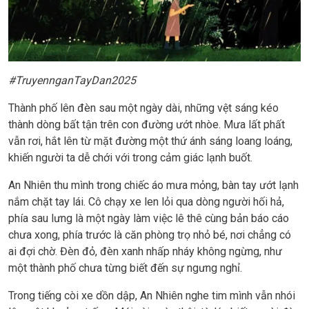
#TruyennganTayDan2025
Thành phố lên đèn sau một ngày dài, những vệt sáng kéo
thành dòng bất tận trên con đường ướt nhòe. Mưa lất phất
vẫn rơi, hắt lên từ mặt đường một thứ ánh sáng loang loáng,
khiến người ta dễ chới với trong cảm giác lạnh buốt.
An Nhiên thu mình trong chiếc áo mưa mỏng, bàn tay ướt lạnh
nắm chặt tay lái. Cô chạy xe len lỏi qua dòng người hối hả,
phía sau lưng là một ngày làm việc lê thê cùng bản báo cáo
chưa xong, phía trước là căn phòng trọ nhỏ bé, nơi chẳng có
ai đợi chờ. Đèn đỏ, đèn xanh nhấp nháy không ngừng, như
một thành phố chưa từng biết đến sự ngưng nghỉ.
Trong tiếng còi xe dồn dập, An Nhiên nghe tim mình vẫn nhói