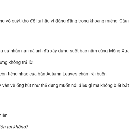
ưng vỏ quýt khô để lại hậu vị đăng đắng trong khoang miệng. Cậu
qua sự nhẫn nại mà anh đã xây dựng suốt bao năm cùng Mộng Xưa
ưng không trả lời.
ỉ còn tiếng nhạc của bản Autumn Leaves chậm rãi buồn.
ay vân vê ống hút như thể đang muốn nói điều gì mà không biết bắ
hiên.
tồn tại không?