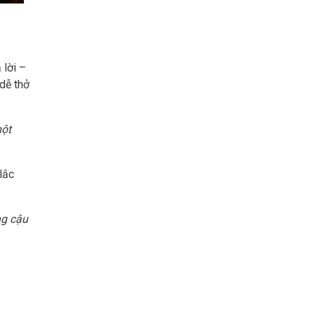
 lời –
dễ thở
một
lắc
ng cậu