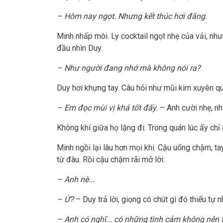
– Hôm nay ngọt. Nhưng kết thúc hơi đắng.
Minh nhấp môi. Ly cocktail ngọt nhẹ của vải, nh
đầu nhìn Duy.
– Như người đang nhớ mà không nói ra?
Duy hơi khựng tay. Câu hỏi như mũi kim xuyên 
– Em đọc mùi vị khá tốt đấy
. – Anh cười nhẹ, nh
Không khí giữa họ lặng đi. Trong quán lúc ấy ch
Minh ngồi lại lâu hơn mọi khi. Cậu uống chậm, t
từ đâu. Rồi cậu chậm rãi mở lời:
– Anh nè...
– Ừ?
– Duy trả lời, giọng có chút gì đó thiếu tự n
– Anh có nghĩ... có những tình cảm không nên 