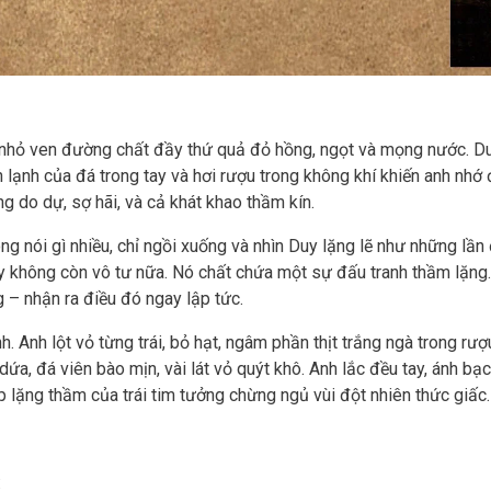
 nhỏ ven đường chất đầy thứ quả đỏ hồng, ngọt và mọng nước. Du
lạnh của đá trong tay và hơi rượu trong không khí khiến anh nhớ
g do dự, sợ hãi, và cả khát khao thầm kín.
g nói gì nhiều, chỉ ngồi xuống và nhìn Duy lặng lẽ như những lần
ấy không còn vô tư nữa. Nó chất chứa một sự đấu tranh thầm lặng
 – nhận ra điều đó ngay lập tức.
. Anh lột vỏ từng trái, bỏ hạt, ngâm phần thịt trắng ngà trong rượ
dứa, đá viên bào mịn, vài lát vỏ quýt khô. Anh lắc đều tay, ánh bạ
 lặng thầm của trái tim tưởng chừng ngủ vùi đột nhiên thức giấc.
: