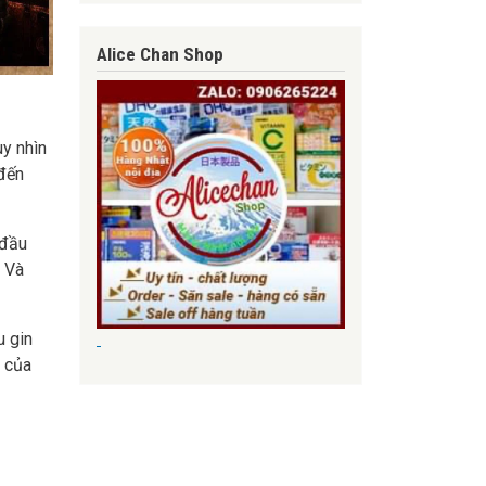
Alice Chan Shop
y nhìn
 đến
 đầu
. Và
u gin
c của