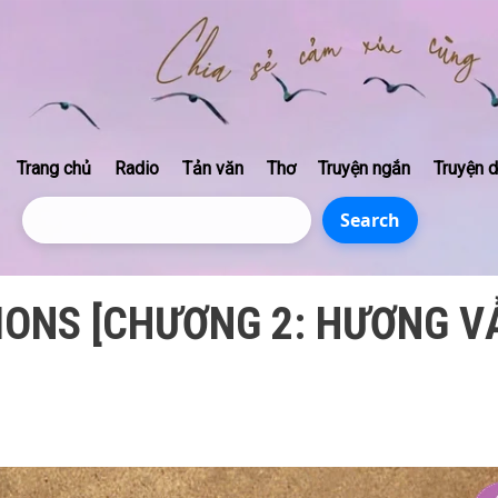
Skip to main content
Main navigation
Trang chủ
Radio
Tản văn
Thơ
Truyện ngắn
Truyện d
Search
Search
ONS [CHƯƠNG 2: HƯƠNG V