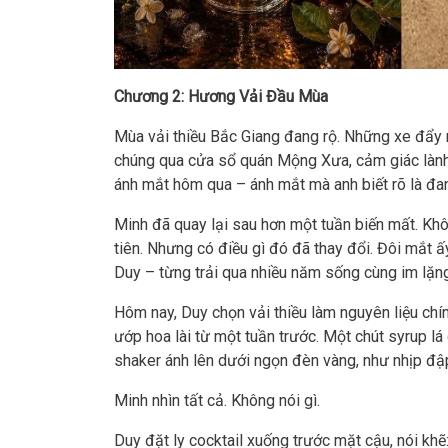
Chương 2: Hương Vải Đầu Mùa
Mùa vải thiều Bắc Giang đang rộ. Những xe đẩy
chúng qua cửa sổ quán Mộng Xưa, cảm giác lành 
ánh mắt hôm qua – ánh mắt mà anh biết rõ là đan
Minh đã quay lại sau hơn một tuần biến mất. Khôn
tiên. Nhưng có điều gì đó đã thay đổi. Đôi mắt 
Duy – từng trải qua nhiều năm sống cùng im lặng
Hôm nay, Duy chọn vải thiều làm nguyên liệu chính
ướp hoa lài từ một tuần trước. Một chút syrup lá 
shaker ánh lên dưới ngọn đèn vàng, như nhịp đập
Minh nhìn tất cả. Không nói gì.
Duy đặt ly cocktail xuống trước mặt cậu, nói khẽ