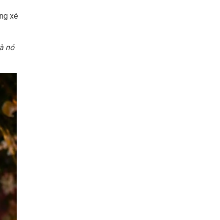
ằng xé
là nó