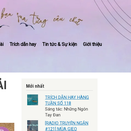
ài
Trích dẫn hay
Tin tức & Sự kiện
Giới thiệu
ẢI
Mới nhất
TRÍCH DẪN HAY HÀNG
TUẦN SỐ 118
Sáng tác: Những Ngón
Tay Đan
[RADIO TRUYỆN NGẮN
#121] MÙA GIEO